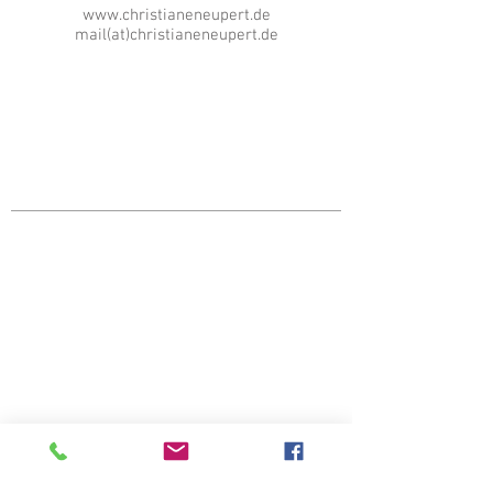
www.christianeneupert.de
mail(at)christianeneupert.de
© Copyright Fotografenmeisterin
Christiane Neupert
Christiane Neupert; Atelier der Meister;
Nordhausen; Harztor; Bad Lauterberg; Bad
Sachsa; Portrait; Portraitfotografin;
Corporate Fotografin;
Unternehmensfotografie