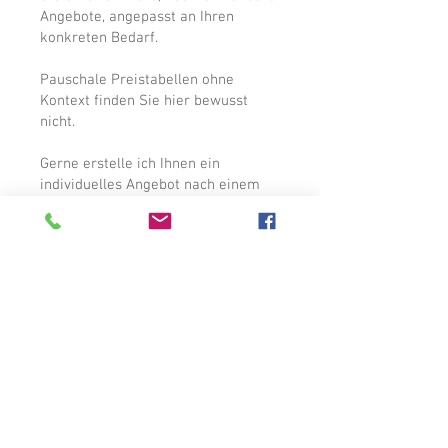
Angebote, angepasst an Ihren
konkreten Bedarf.
Pauschale Preistabellen ohne
Kontext finden Sie hier bewusst
nicht.
Gerne erstelle ich Ihnen ein
individuelles Angebot nach einem
kurzen Gespräch.
Anfrage
Fotografenmeisterin Christiane Neupert
im Atelier der Meister
Ernst-Thälmann-Platz 3
99768 Harztor
Tel.: 036331/492041