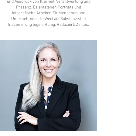
und Ausdruck von Klarheit, Verantwortung und
Präsenz.
Es entstehen Portraits und
fotografische Arbeiten für Menschen und
Unternehmen, die Wert auf Substanz statt
Inszenierung legen. Ruhig. Reduziert. Zeitlos.