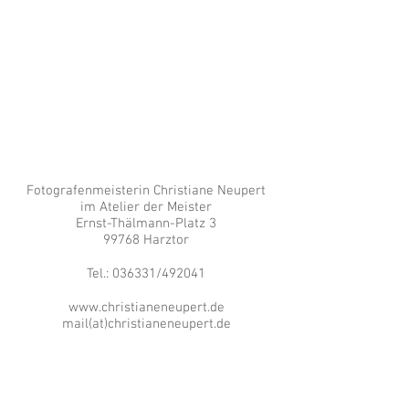
Fotografenmeisterin Christiane Neupert
im Atelier der Meister
Ernst-Thälmann-Platz 3
99768 Harztor
Tel.: 036331/492041
www.christianeneupert.de
mail(at)christianeneupert.de
© Copyright Fotografenmeisterin
Christiane Neupert