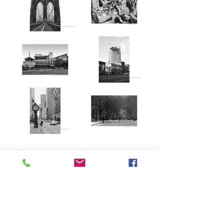
Fotografenmeisterin Christiane Neupert
im Atelier der Meister
Ernst-Thälmann-Platz 3
99768 Harztor
Tel.: 036331/492041
www.christianeneupert.de