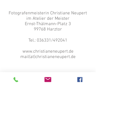
Fotografenmeisterin Christiane Neupert
im Atelier der Meister
Ernst-Thälmann-Platz 3
99768 Harztor
Tel.: 036331/492041
www.christianeneupert.de
mail(at)christianeneupert.de
© Copyright Fotografenmeisterin
Christiane Neupert
Christiane Neupert; Atelier der Meister;
Nordhausen; Harztor; Bad Lauterberg; Bad
Sachsa; Portrait; Portraitfotografin;
Corporate Fotografin;
Unternehmensfotografie