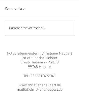
Kommentare
Ein Grund zum Feiern
Alles neu macht d
Kommentar verfassen...
oder manchmal e
der Januar
Fotografenmeisterin Christiane Neupert
im Atelier der Meister
Ernst-Thälmann-Platz 3
99768 Harztor
Tel.: 036331/492041
www.christianeneupert.de
mail(at)christianeneupert.de
© Copyright Fotografenmeisterin
Christiane Neupert