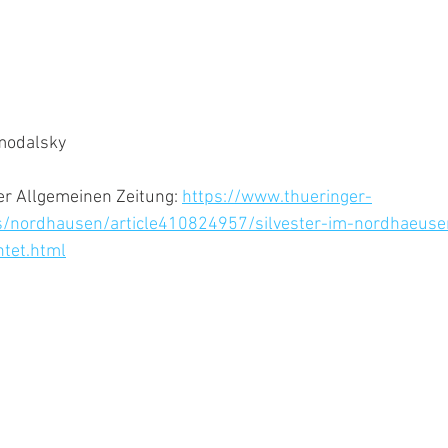
modalsky 
ger Allgemeinen Zeitung: 
https://www.thueringer-
s/nordhausen/article410824957/silvester-im-nordhaeuser
tet.html