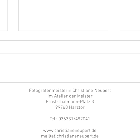
Ein Grund zum Feiern
erin Christiane Neupert
Fotografenmeisterin Christiane Neupert
Alles
im Atelier der Meister
manc
Ernst-Thälmann-Platz 3
Janu
99768 Harztor
Tel.: 036331/492041
www.christianeneupert.de
mail(at)christianeneupert.de