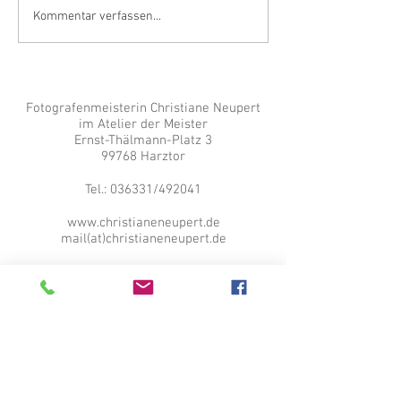
Alles neu macht d
Kommentar verfassen...
oder manchmal e
der Januar
Fotografenmeisterin Christiane Neupert
im Atelier der Meister
Ernst-Thälmann-Platz 3
99768 Harztor
Tel.: 036331/492041
www.christianeneupert.de
mail(at)christianeneupert.de
© Copyright Fotografenmeisterin
Christiane Neupert
Christiane Neupert; Atelier der Meister;
Nordhausen; Harztor; Bad Lauterberg; Bad