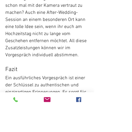
schon mal mit der Kamera vertraut zu 
machen? Auch eine After-Wedding-
Session an einem besonderen Ort kann 
eine tolle Idee sein, wenn ihr euch am 
Hochzeitstag nicht zu lange vom 
Geschehen entfernen möchtet. All diese 
Zusatzleistungen können wir im 
Vorgespräch individuell abstimmen.
Fazit
Ein ausführliches Vorgespräch ist einer 
der Schlüssel zu authentischen und 
einzigartigen Erinnerungen. Es sorgt für 
ein entspanntes Shooting, einen 
reibungslosen Ablauf und eine 
persönliche Note in euren Bildern. Wenn 
ihr euch die Zeit für diese Vorbereitung 
nehmt, werdet ihr mit emotionalen und 