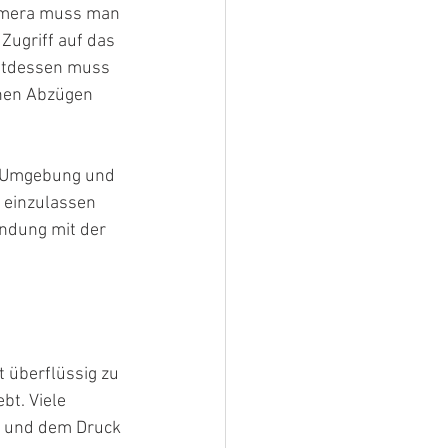
kamera muss man 
Zugriff auf das 
attdessen muss 
chen Abzügen 
r Umgebung und 
 einzulassen 
indung mit der 
 überflüssig zu 
t. Viele 
ng und dem Druck 