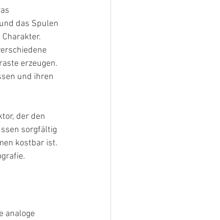
as 
 und das Spulen 
 Charakter. 
verschiedene 
raste erzeugen. 
ussen und ihren 
tor, der den 
ssen sorgfältig 
n kostbar ist. 
grafie.
ie analoge 