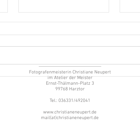
Ein Grund zum Feiern
erin Christiane Neupert
Fotografenmeisterin Christiane Neupert
Alles
im Atelier der Meister
manc
Ernst-Thälmann-Platz 3
Janu
99768 Harztor
Tel.: 036331/492041
www.christianeneupert.de
mail(at)christianeneupert.de
ister;
berg; Bad
n;