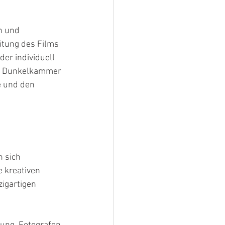
n und 
itung des Films 
er individuell 
ie Dunkelkammer 
e und den 
 sich 
e kreativen 
igartigen 